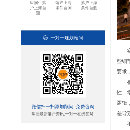
应届生落
落户上海
落户上海
户上海自
条件自测
条件自测
测
一对一规划顾问
实际
些细
要求
很多
性、
逻辑
微信扫一扫添加顾问 免费咨询
差导
掌握最新落户资讯,一对一在线答疑!
不确